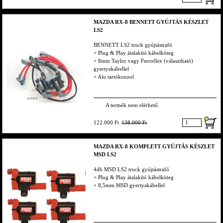
MAZDA RX-8 BENNETT GYÚJTÁS KÉSZLET
LS2
BENNETT LS2 truck gyújtástrafó
+ Plug & Play átalakító kábelköteg
+ 8mm Taylor vagy Ferroflex (választható)
gyertyakábellel
+ Alu tartókonzol
A termék nem elérhető.
122.000 Ft
138.000 Ft
MAZDA RX-8 KOMPLETT GYÚJTÁS KÉSZLET
MSD LS2
4db MSD LS2 truck gyújtástrafó
+ Plug & Play átalakító kábelköteg
+ 8,5mm MSD gyertyakábellel