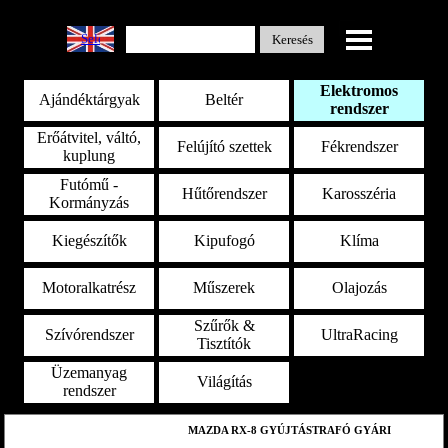
Select Language
▼
Keresés
Elektromos
Ajándéktárgyak
Beltér
rendszer
Erőátvitel, váltó,
Felújító szettek
Fékrendszer
kuplung
Futómű -
Hűtőrendszer
Karosszéria
Kormányzás
Kiegészítők
Kipufogó
Klíma
Motoralkatrész
Műszerek
Olajozás
Szűrők &
Szívórendszer
UltraRacing
Tisztítók
Üzemanyag
Világítás
rendszer
MAZDA RX-8 GYÚJTÁSTRAFÓ GYÁRI