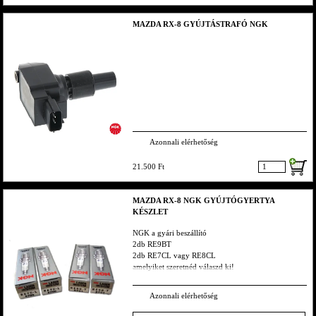
MAZDA RX-8 GYÚJTÁSTRAFÓ NGK
Azonnali elérhetőség
21.500 Ft
MAZDA RX-8 NGK GYÚJTÓGYERTYA
KÉSZLET
NGK a gyári beszállító
2db RE9BT
2db RE7CL vagy RE8CL
amelyiket szeretnéd válaszd ki!
Azonnali elérhetőség