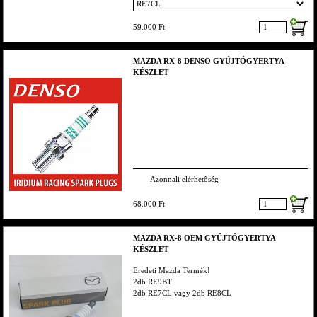
59.000 Ft
MAZDA RX-8 DENSO GYÚJTÓGYERTYA
KÉSZLET
Azonnali elérhetőség
68.000 Ft
MAZDA RX-8 OEM GYÚJTÓGYERTYA
KÉSZLET
Eredeti Mazda Termék!
2db RE9BT
2db RE7CL vagy 2db RE8CL