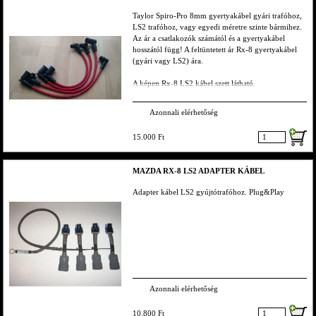
Taylor Spiro-Pro 8mm gyertyakábel gyári trafóhoz,
LS2 trafóhoz, vagy egyedi méretre szinte bármihez.
Az ár a csatlakozók számától és a gyertyakábel
hosszától függ! A feltüntetett ár Rx-8 gyertyakábel
(gyári vagy LS2) ára.
A képen Rx-8 LS2 kábel szett látható.
Azonnali elérhetőség
15.000 Ft
MAZDA RX-8 LS2 ADAPTER KÁBEL
Adapter kábel LS2 gyújtótrafóhoz. Plug&Play
Azonnali elérhetőség
10.800 Ft