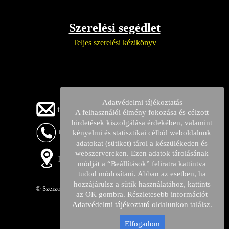
Szerelési segédlet
Teljes szerelési kézikönyv
Adatvédelmi tájékoztatás
info@rotaryparts.hu
A felhasználói élmény fokozása és célzott
hirdetések kiszolgálása érdekében, valamint
+36705807444
kényelmi és statisztikai célból weboldalunk
adatokat (sütiket) tárol a készülékeden és
webszervereken. Ezen adatok tárolásának
1104 Budapest Lavotta utca 9. (iroda)
módját a “Beállítások” feliratra kattintva
tudod módosítani. Abban az esetben, ha
hozzájárulsz a sütik használatához, kattints
© Szeizon-Ker Kft. Minden jog fenntartava.
az OK gombra. Részletesebb információt
Adatvédelmi tájékoztató
oldalunkon találsz.
Elfogadom