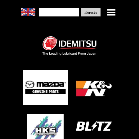
Select Language
▼
Keresés