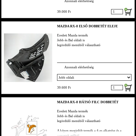
Azonnali elérhetőség
39.000 Ft
MAZDA RX-8 ELSŐ DOBBETÉT ELEJE
Eredeti Mazda termék
Jobb és Bal oldali is
legördülő menüből választható
Azonnali elérhetőség
39.600 Ft
MAZDA RX-8 HÁTSÓ FILC DOBBETÉT
Eredeti Mazda termék
Jobb és Bal oldali is
legördülő menüből választható
A képen megjelölt termék a 4-es alkatrész és a
csavarok nélkül