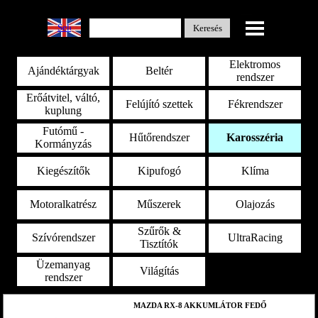
Select Language
▼
Keresés
Elektromos
Ajándéktárgyak
Beltér
rendszer
Erőátvitel, váltó,
Felújító szettek
Fékrendszer
kuplung
Futómű -
Hűtőrendszer
Karosszéria
Kormányzás
Kiegészítők
Kipufogó
Klíma
Motoralkatrész
Műszerek
Olajozás
Szűrők &
Szívórendszer
UltraRacing
Tisztítók
Üzemanyag
Világítás
rendszer
MAZDA RX-8 AKKUMLÁTOR FEDŐ