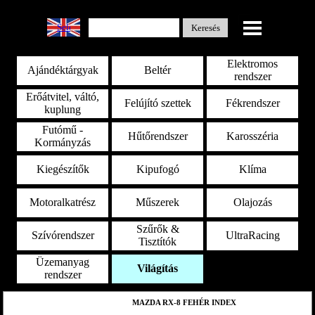
Select Language
▼
Keresés
Elektromos
Ajándéktárgyak
Beltér
rendszer
Erőátvitel, váltó,
Felújító szettek
Fékrendszer
kuplung
Futómű -
Hűtőrendszer
Karosszéria
Kormányzás
Kiegészítők
Kipufogó
Klíma
Motoralkatrész
Műszerek
Olajozás
Szűrők &
Szívórendszer
UltraRacing
Tisztítók
Üzemanyag
Világítás
rendszer
MAZDA RX-8 FEHÉR INDEX