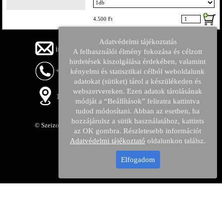
4.500 Ft
Adatvédelmi tájékoztatás
info@rotaryparts.hu
A felhasználói élmény fokozása és célzott
hirdetések kiszolgálása érdekében, valamint
+36705807444
kényelmi és statisztikai célból weboldalunk
adatokat (sütiket) tárol a készülékeden és
webszervereken. Ezen adatok tárolásának
1104 Budapest Lavotta utca 9. (iroda)
módját a “Beállítások” feliratra kattintva
tudod módosítani. Abban az esetben, ha
hozzájárulsz a sütik használatához, kattints
© Szeizon-Ker Kft. Minden jog fenntartava.
az OK gombra. Részletesebb információt
Adatvédelmi tájékoztató
oldalunkon találsz.
Elfogadom