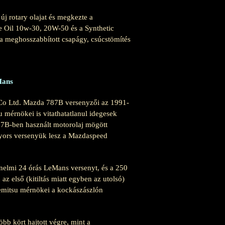
új rotary olajat és megkezte a
ne Oil 10w-30, 20W-50 és a Synthetic
 a meghosszabbított csapágy, csúcstömítés
Mans
 Co Ltd. Mazda 787B versenyzői az 1991-
u mérnökei is vitathatatlanul idegesek
 787B-ben használt motorolaj mögött
gyors versenyük lesz a Mazdaspeed
énelmi 24 órás LeMans versenyt, és a 250
z első (kitiltás miatt egyben az utolsó)
demitsu mérnökei a kockászászlón
bb kört hajtott végre, mint a