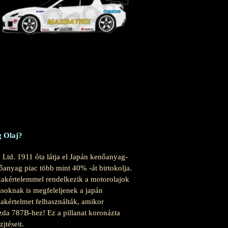
g Olaj?
Ltd. 1911 óta látja el Japán kenőanyag-
őanyag piac több mint 40% -át birtokolja.
szakértelemmel rendelkezik a motorolajok
soknak is megfeleljenek a japán
akértelmet felhasználták, amikor
zda 787B-hez! Ez a pillanat koronázta
jtéseit.