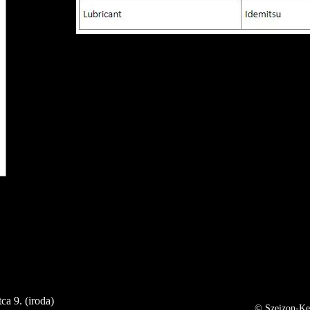
ca 9. (iroda)
© Szeizon-Ker