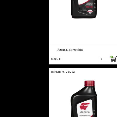
Azonnali elérhetőség
8.800 Ft
IDEMITSU 20w-50