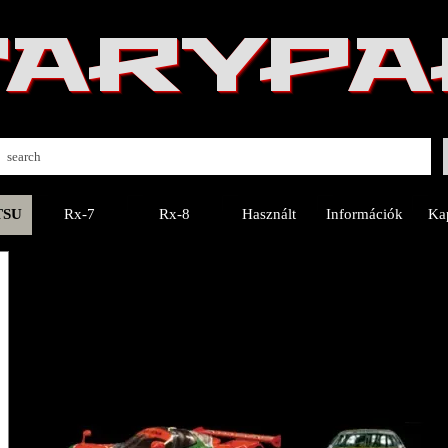
 TARYP
TSU
Rx-7
Rx-8
Használt
Információk
Ka