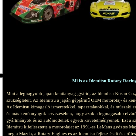
Mi is az Idemitsu Rotary Racin
Mint a legnagyobb japán kenőanyag-gyártó, az Idemitsu Kosan Co., 
szükségleteit. Az Idemitsu a japán gépjármű OEM motorolaj- és ken
Az Idemitsu kimagasló ismeretekkel, tapasztalatokkal, és műszaki 
és más kenőanyagok tervezésében, hogy azok a legmagasabb elvárá
gyártmányok és az autómodellek egyedi követelményeinek. Ezt a sz
Idemitsu kifejlesztette a motorolajat az 1991-es LeMans győztes Ma
meg a Mazda, a Rotary Engines és az Idemitsu fejlesztéseit és erőfesz