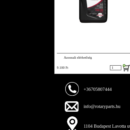
Azonnali elérhetőség
9.100 Ft
+36705807444
info@rotaryparts.hu
1104 Budapest Lavotta ut