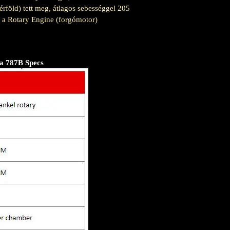
rföld) tett meg, átlagos sebességgel 205
k a Rotary Engine (forgómotor)
a 787B Specs