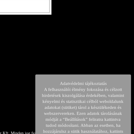
Adatvédelmi tájékoztatás
A felhasználói élmény fokozása és célzott
hirdetések kiszolgálása érdekében, valamint
kényelmi és statisztikai célból weboldalunk
adatokat (sütiket) tárol a készülékeden és
webszervereken. Ezen adatok tárolásának
módját a “Beállítások” feliratra kattintva
tudod módosítani. Abban az esetben, ha
hozzájárulsz a sütik használatához, kattints
 Kft. Minden jog fenntartava.