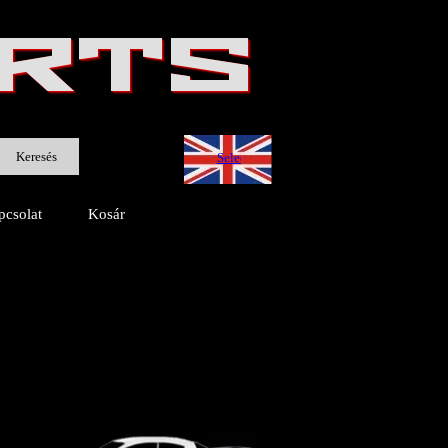
ARTS
Keresés
Select Language
▼
pcsolat
Kosár