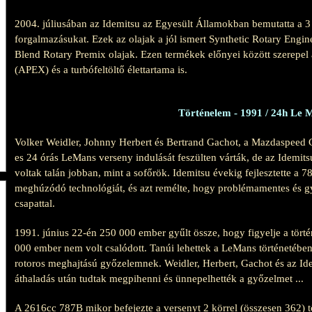
2004. júliusában az Idemitsu az Egyesült Államokban bemutatta a 3 
forgalmazásukat. Ezek az olajak a jól ismert Synthetic Rotary Engi
Blend Rotary Premix olajak.
Ezen termékek előnyei között szerepel
(APEX) és a turbófeltöltő élettartama is.
Történelem - 1991 / 24h Le 
Volker Weidler, Johnny Herbert és Bertrand Gachot, a Mazdaspeed
es 24 órás LeMans verseny indulását feszülten várták, de az Idemits
voltak talán jobban, mint a sofőrök. Idemitsu évekig fejlesztette a
meghúzódó technológiát, és azt remélte, hogy problémamentes és 
csapattal.
1991. június 22-én 250 000 ember gyűlt össze, hogy figyelje a tört
000 ember nem volt csalódott. Tanúi lehettek a LeMans történetében a
rotoros meghajtású győzelemnek. Weidler, Herbert, Gachot és az I
áthaladás után tudtak megpihenni és ünnepelhették a győzelmet ...
A 2616cc 787B mikor befejezte a versenyt 2 körrel (összesen 362) tö