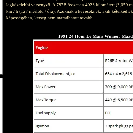
legközelebbi versenyző. A 787B összesen 4923 kilométert (3,059 mé
km / h (127 mérföld / óra). Azoknak a keveseknek, akik kételkedte
képességében, kétség nem maradhatott tovább.
1991 24 Hour Le Mans Winner: Mazd